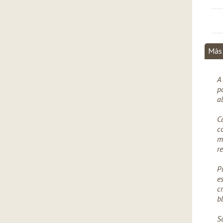
Más
A
p
a
C
c
m
r
P
e
c
bl
S