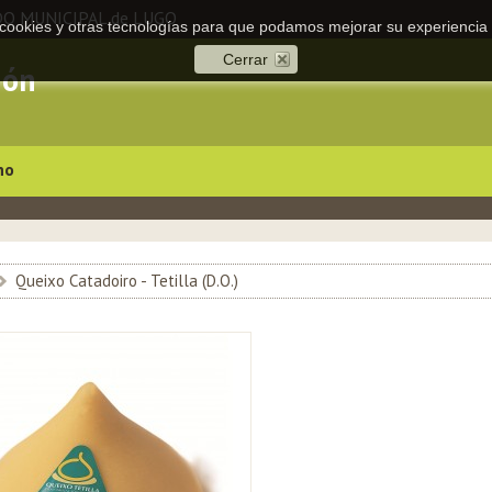
DO MUNICIPAL de LUGO
a cookies y otras tecnologías para que podamos mejorar su experiencia 
Cerrar
ión
no
>
Queixo Catadoiro - Tetilla (D.O.)