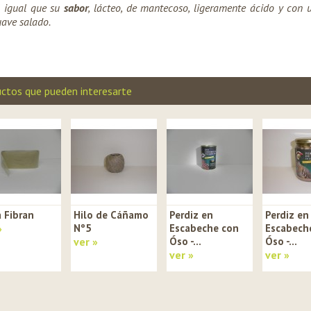
l igual que su
sabor
, lácteo, de mantecoso, ligeramente ácido y con 
uave salado.
ctos que pueden interesarte
a Fibran
Hilo de Cáñamo
Perdiz en
Perdiz en
»
Nº5
Escabeche con
Escabech
ver »
Óso -...
Óso -...
ver »
ver »