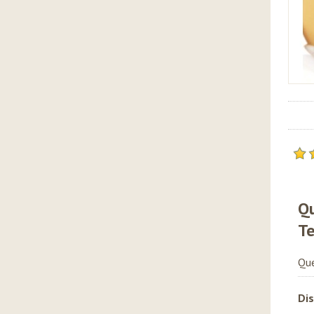
Qu
Te
Que
Dis