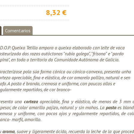
8,32 €
Comentarios
 D.O.P. Queixo Tetilla ampara o queixo elaborado con leite de vaca
asteurizada das razas autóctonas "rubia galega", "frisona" e "pardo
lpina", en todo o territorio da Comunidade Autónoma de Galicia.
aracterízase pola súa forma cónica ou cónica-convexa, presenta unha
orteza apreciable, fina e elástica, de cor amarelo pallizo, natural e sen
ofo. A pasta é branda, cremosa e uniforme, con poucos ollos e
egularmente repartidos, de cor branco-
resenta una
corteza
apreciable, fina y elástica, de menos de 3 mm 
spesor, de color amarillo pajizo, natural y sin mohos. La
pasta
es bland
remosa y uniforme, con pocos ojos y regularmente repartidos, de col
anco- marfil, amarillo.
u
aroma
, suave y ligeramente ácido, recuerda la leche de la que proced