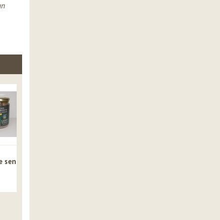
un
Coello de Monte
Xudías con
Paspallás en
e sen
en Escabeche -...
Perdiz de Monte
Escabeche - G
ver »
-...
Vuelo
ver »
ver »