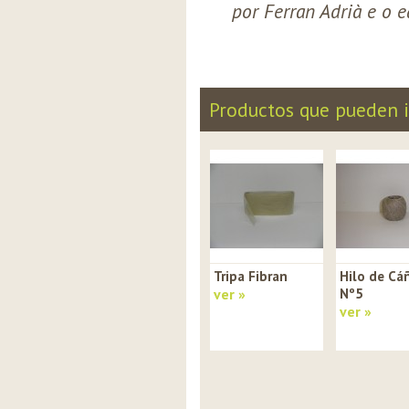
por Ferran Adrià e o 
Productos que pueden i
Tripa Fibran
Hilo de C
ver »
Nº5
ver »