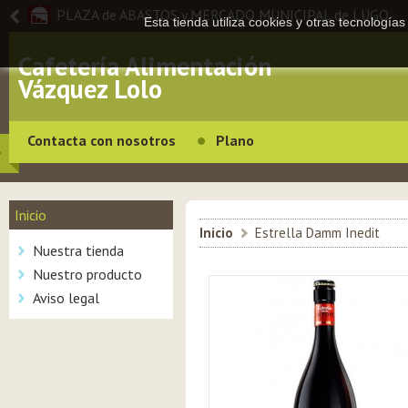
PLAZA de ABASTOS y MERCADO MUNICIPAL de LUGO
Esta tienda utiliza cookies y otras tecnologí
Cafetería Alimentación
Vázquez Lolo
Contacta con nosotros
Plano
Inicio
Inicio
>
Estrella Damm Inedit
Nuestra tienda
Nuestro producto
Aviso legal