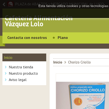
PLAZA de ABASTOS y MERCADO MUNICIPAL de LUGO
Esta tienda utiliza cookies y otras tecnologí
Cafetería Alimentación
Vázquez Lolo
Contacta con nosotros
Plano
Inicio
Inicio
>
Chorizo Criollo
Nuestra tienda
Nuestro producto
Aviso legal