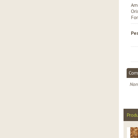
Amé
Ori
For
Pe
Com
Non 
Produ