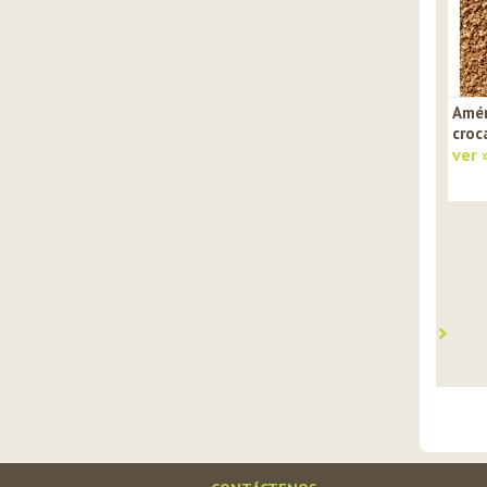
Amé
croc
ver 