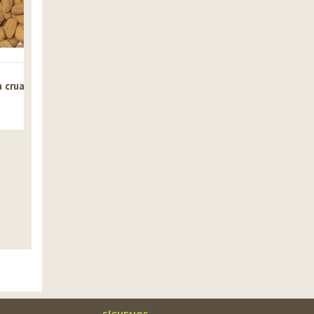
Améndoa en
Améndoa
Améndoa moi
 crua
cubiños
fileteada
ver »
repelada
ver »
ver »