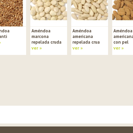
ndoa
Améndoa
Améndoa
Améndoa
anti
marcona
americana
americana
»
repelada cruda
repelada crua
con pel
ver »
ver »
ver »