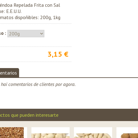
ndoa Repelada Frita con Sal
xe: E.E.U.U.
matos dispoñibles: 200g, 1kg
so :
3,15 €
entarios
hai comentarios de clientes por agora.
ctos que pueden interesarte