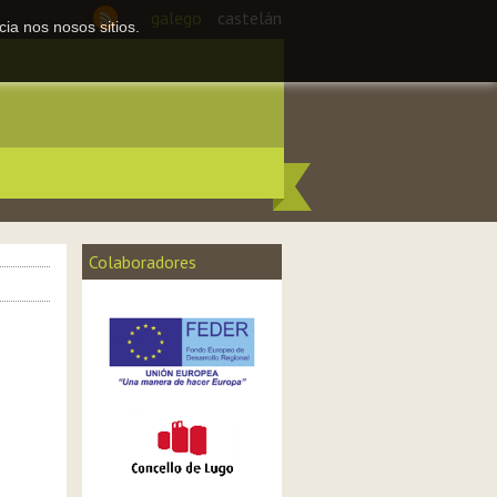
galego
castelán
ia nos nosos sitios.
Colaboradores