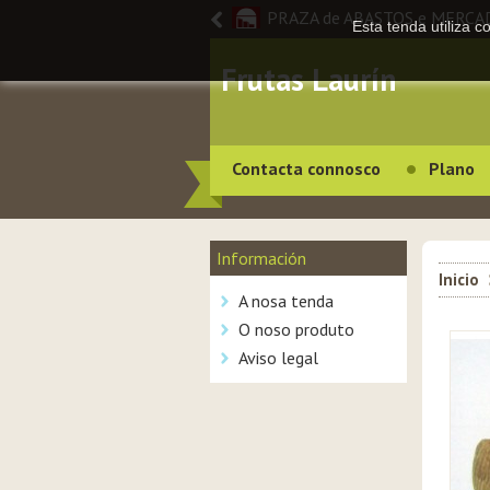
PRAZA de ABASTOS e MERCA
Esta tenda utiliza 
Frutas Laurín
Contacta connosco
Plano
Información
Inicio
A nosa tenda
O noso produto
Aviso legal