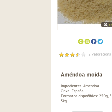
am
2 valoración
Améndoa moida
Ingredientes: Améndoa
Orixe: España
Formatos dispoñibles: 250g, 
5kg