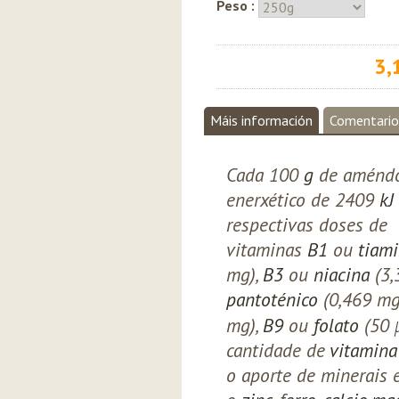
Peso :
3,
Máis información
Comentario
Cada 100
g
de améndo
enerxético de 2409
kJ
respectivas doses de
vitaminas
B1
ou
tiam
mg),
B3
ou
niacina
(3,
pantoténico
(0,469 mg
mg),
B9
ou
folato
(50
cantidade de
vitamina
o aporte de minerais 