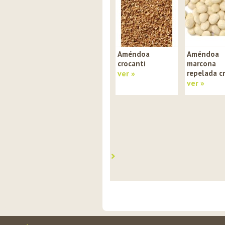
Améndoa
Améndoa
crocanti
marcona
ver »
repelada c
ver »