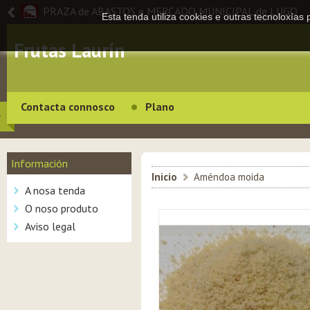
PRAZA de ABASTOS e MERCADO MUNICIPAL de LUGO
Esta tenda utiliza cookies e outras tecnoloxías
Frutas Laurín
Contacta connosco
Plano
Información
Inicio
>
Améndoa moida
A nosa tenda
O noso produto
Aviso legal