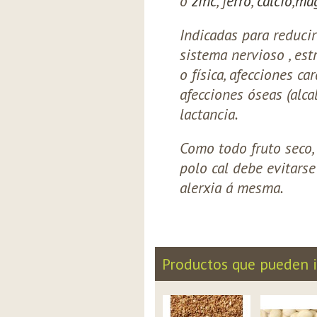
o
zinc
, f
erro
,
calcio
,
ma
Indicadas para reducir 
sistema nervioso , estr
o física, afecciones car
afecciones óseas (alca
lactancia.
Como todo fruto seco,
polo cal debe evitars
alerxia á mesma.
Productos que pueden i