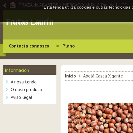
PRAZA de ABASTOS e MERCADO MUNICIPAL de LUGO
Esta tenda utiliza cookies e outras tecnoloxías
Frutas Laurín
Contacta connosco
Plano
Información
Inicio
>
Abelá Casca Xigante
A nosa tenda
O noso produto
Aviso legal