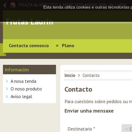
PRAZA de ABASTOS e MERCADO MUNICIPAL de LUGO
Esta tenda utiliza cookies e outras tecnoloxías
Frutas Laurín
Contacta connosco
Plano
Información
Inicio
>
Contacto
A nosa tenda
Contacto
O noso produto
Aviso legal
Para cuestións sobre pedidos ou m
Enviar unha mensaxe
Destinatario *