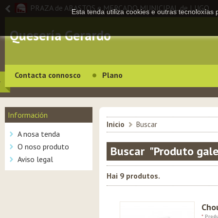
PRAZA de ABASTOS e MERCADO MUNICIPAL de LUGO
Esta tenda utiliza cookies e outras tecnoloxías
Quesería Gerardo
Contacta connosco
Plano
Información
Inicio
>
Buscar
A nosa tenda
O noso produto
Buscar "Produto gal
Aviso legal
Hai 9 produtos.
Chou
*
Produ