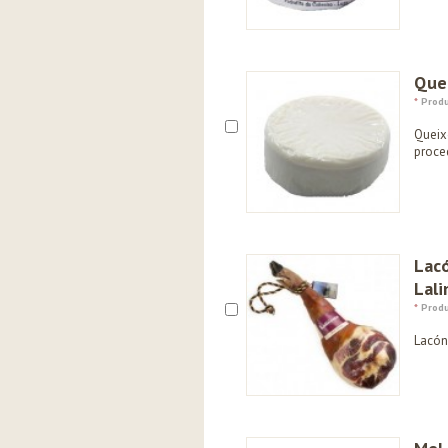
Que
*
Produ
Queixo
proce
Lac
Lal
*
Produ
Lacón