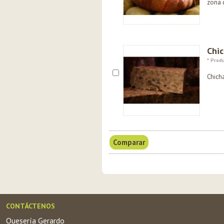
zona 
Chic
*
Produ
Chich
CONTÁCTENOS
Quesería Gerardo