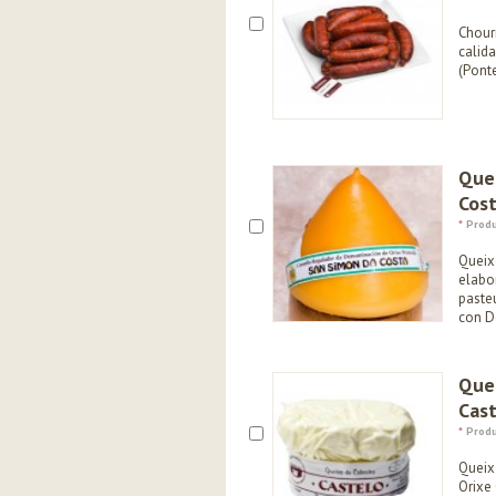
Chour
calid
(Pont
Que
Cos
*
Produ
Queix
elabo
pasteu
con D
Quei
Cas
*
Produ
Queix
Orixe 