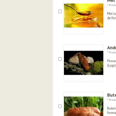
Mel
*
Produ
Mel na
de for
Andr
*
Produ
Proce
(Lugo
But
*
Produ
Butel
forma