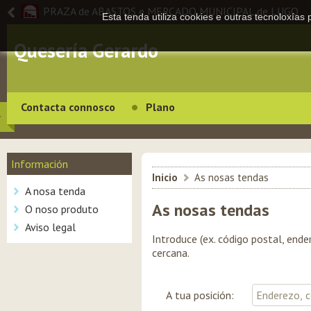
PRAZA de ABASTOS e MERCADO MUNICIPAL de LUGO
Esta tenda utiliza cookies e outras tecnoloxías
Quesería Gerardo
Contacta connosco
Plano
Información
Inicio
>
As nosas tendas
A nosa tenda
As nosas tendas
O noso produto
Aviso legal
Introduce (ex. código postal, ende
cercana.
A tua posición: