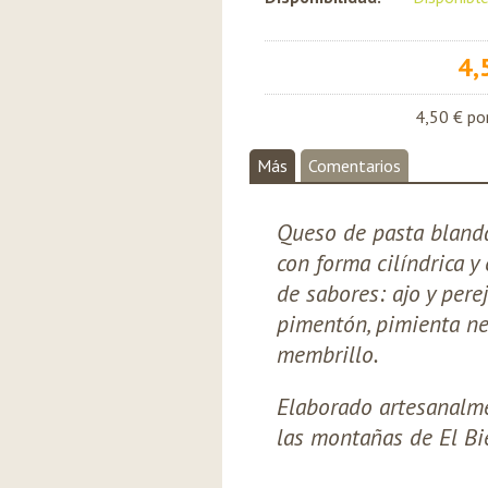
4,
4,50 €
por
Más
Comentarios
Queso de pasta blanda
con forma cilíndrica y
de sabores: ajo y perej
pimentón, pimienta neg
membrillo.
Elaborado artesanalme
las montañas de El Bie