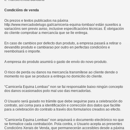
Condicións de venda
Os prezos e textos publicados na páxina
http://www.mercadodelugo.gal/carniceria-equina-lombao/ están suxeitos a
variacións sen previo aviso, inclusive especificacións técnicas. É obrigación
do cliente comprobar a mercancía que se lle entrega.
En caso de cambios por defecto dun produto, a empresa pasará a retirar o
devandito produto e cambiarao por outro en perfectas condicións e
reembolsará o importe.
A empresa do produto asumirá o gasto de envío do novo produto.
O risco de perda ou danos na mercancía transmítese ao cliente dende o
momento no que se produce a entrega no domicilio do cliente.
“Carnicería Equina Lombao” non se fai responsable baixo ningún concepto
dos danos ocasionados polo mal uso das mercadorías.
O Usuario será guiado no trámite que debe seguirse para a celebración do
contrato, así coma para a identificación e corrección dos datos que facilite
para a celebración do contrato a través dos formularios creados ao efecto.
“Carnicería Equina Lombao” non arquivará o documento electrónico no que
se formalice cada contratación. Pola contra, o Usuario acepta as presentes
Condicións Xerais de Venda, que permanecerán accesibles desde a páxina