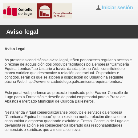
Iniciar sesión
Aviso legal
Aviso Legal
As presentes condicións e aviso legal, teñen por obxecto regular o acceso e
o réxime de adquisición dos produtos facilitados pola empresa “Carnicería
Equina Lombao” ao Usuario a través da súa páxina Web, constituíndo o
marco xurídico que desenvolve a relación contractual. Os produtos e
contidos, serán os que se atopen a disposición do Usuario na seguinte
páxina Web: http://www.mercadodelugo.gal/carniceria-equina-lombao/
Este portal web pertence ao proxecto impulsado polo Excmo. Concello de
Lugo para a Formación e deseño de portal empresarial para a Praza de
Abastos e Mercado Municipal de Quiroga Ballesteros.
Nesta tenda virtual comercializaranse produtos e servizos da empresa
“Carnicería Equina Lombao” que a xestiona nunha relación directa entre
consumidor e empresa quedando excluído o Excmo. Concello de Lugo de
devandita relación e en consecuencia liberado das responsabilidades
comerciais e xurídicas que a mesma conleva.