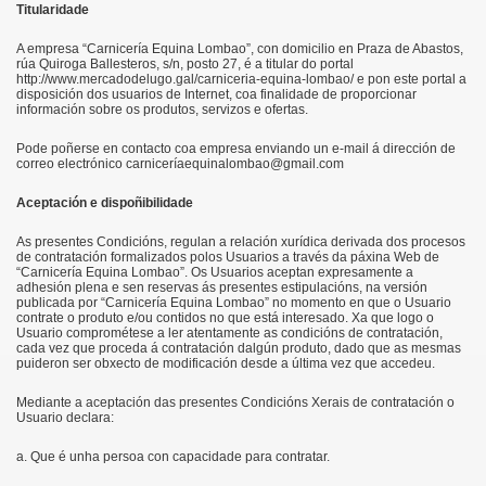
Titularidade
A empresa “Carnicería Equina Lombao”, con domicilio en Praza de Abastos,
rúa Quiroga Ballesteros, s/n, posto 27, é a titular do portal
http://www.mercadodelugo.gal/carniceria-equina-lombao/ e pon este portal a
disposición dos usuarios de Internet, coa finalidade de proporcionar
información sobre os produtos, servizos e ofertas.
Pode poñerse en contacto coa empresa enviando un e-mail á dirección de
correo electrónico carniceríaequinalombao@gmail.com
Aceptación e dispoñibilidade
As presentes Condicións, regulan a relación xurídica derivada dos procesos
de contratación formalizados polos Usuarios a través da páxina Web de
“Carnicería Equina Lombao”. Os Usuarios aceptan expresamente a
adhesión plena e sen reservas ás presentes estipulacións, na versión
publicada por “Carnicería Equina Lombao” no momento en que o Usuario
contrate o produto e/ou contidos no que está interesado. Xa que logo o
Usuario comprométese a ler atentamente as condicións de contratación,
cada vez que proceda á contratación dalgún produto, dado que as mesmas
puideron ser obxecto de modificación desde a última vez que accedeu.
Mediante a aceptación das presentes Condicións Xerais de contratación o
Usuario declara:
a. Que é unha persoa con capacidade para contratar.