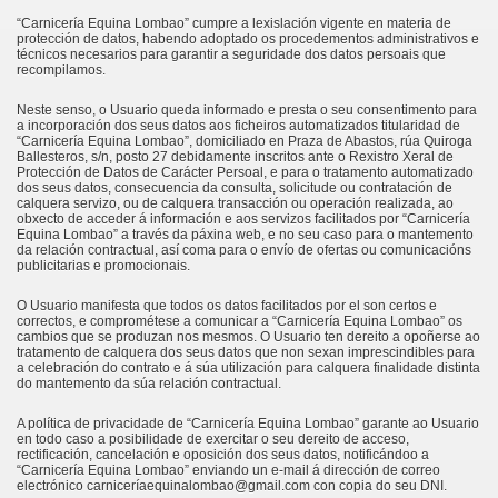
“Carnicería Equina Lombao” cumpre a lexislación vigente en materia de
protección de datos, habendo adoptado os procedementos administrativos e
técnicos necesarios para garantir a seguridade dos datos persoais que
recompilamos.
Neste senso, o Usuario queda informado e presta o seu consentimento para
a incorporación dos seus datos aos ficheiros automatizados titularidad de
“Carnicería Equina Lombao”, domiciliado en Praza de Abastos, rúa Quiroga
Ballesteros, s/n, posto 27 debidamente inscritos ante o Rexistro Xeral de
Protección de Datos de Carácter Persoal, e para o tratamento automatizado
dos seus datos, consecuencia da consulta, solicitude ou contratación de
calquera servizo, ou de calquera transacción ou operación realizada, ao
obxecto de acceder á información e aos servizos facilitados por “Carnicería
Equina Lombao” a través da páxina web, e no seu caso para o mantemento
da relación contractual, así coma para o envío de ofertas ou comunicacións
publicitarias e promocionais.
O Usuario manifesta que todos os datos facilitados por el son certos e
correctos, e comprométese a comunicar a “Carnicería Equina Lombao” os
cambios que se produzan nos mesmos. O Usuario ten dereito a opoñerse ao
tratamento de calquera dos seus datos que non sexan imprescindibles para
a celebración do contrato e á súa utilización para calquera finalidade distinta
do mantemento da súa relación contractual.
A política de privacidade de “Carnicería Equina Lombao” garante ao Usuario
en todo caso a posibilidade de exercitar o seu dereito de acceso,
rectificación, cancelación e oposición dos seus datos, notificándoo a
“Carnicería Equina Lombao” enviando un e-mail á dirección de correo
electrónico carniceríaequinalombao@gmail.com con copia do seu DNI.