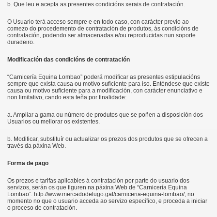
b. Que leu e acepta as presentes condicións xerais de contratación.
O Usuario terá acceso sempre e en todo caso, con carácter previo ao
comezo do procedemento de contratación de produtos, ás condicións de
contratación, podendo ser almacenadas e/ou reproducidas nun soporte
duradeiro.
Modificación das condicións de contratación
“Carnicería Equina Lombao” poderá modificar as presentes estipulacións
sempre que exista causa ou motivo suficiente para iso. Enténdese que existe
causa ou motivo suficiente para a modificación, con carácter enunciativo e
non limitativo, cando esta teña por finalidade:
a. Ampliar a gama ou número de produtos que se poñen a disposición dos
Usuarios ou mellorar os existentes.
b. Modificar, substituír ou actualizar os prezos dos produtos que se ofrecen a
través da páxina Web.
Forma de pago
Os prezos e tarifas aplicables á contratación por parte do usuario dos
servizos, serán os que figuren na páxina Web de “Carnicería Equina
Lombao”: http://www.mercadodelugo.gal/carniceria-equina-lombao/, no
momento no que o usuario acceda ao servizo específico, e proceda a iniciar
o proceso de contratación.