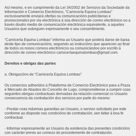
Así mesmo, e en cumprimento da Lei 34/2002 de Servizos da Sociedade da
Información e Comercio Electrónico, “Carnicería Equina Lombao”
exclusivamente enviará ofertas ou comunicacións publicitarias e
promocionales por vía electrónica á súa dirección de correo electrónico ou a
través doutro medio de comunicación electrónica equivalente, a aqueles
Usuarios que outorguen expresamente o seu consentimento.
“Carnicería Equina Lombao” informa ao Usuario que poderá darse de baixa
deste tipo de comunicacións, seguindo as instrucións que aparecen ao final
de todos os nosos correos electrónicos ou comunicándoo por escrito á
dirección de correo electrónico carniceríaequinalombao@gmail.com.
Dereitos e obrigas das partes
a. Obrigacións de “Carnicería Equina Lombao”
Os comercios adheridos á Plataforma de Comercio Electrónico para a Praza
e Mercado de Abastos do Concello de Lugo, comprométense a cumprir coas
seguintes obrigas contractuais derivadas da relación comercial co Usuario
consecuencia da contratación dos servizos por parte do mesmo:
- Prestar coas máximas garantías ao Usuario, o servizo solicitado por este
conforme ao disposto nas condicións de contratación, sen faltar á boa fe
contractual.
- Informar expresamente ao Usuario da existencia das presentes condicións
con carácter previo ao comezo do procedemento de contratación.