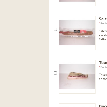
Salc
*
Produ
Salch
excel
Celta.
Touc
*
Produ
Touci
de for
Doc