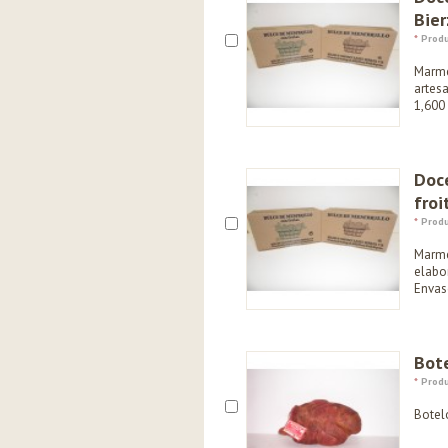
Bier
*
Produ
Marme
artes
1,600 
Doc
froi
*
Produ
Marme
elabo
Envas
Bot
*
Produ
Botel