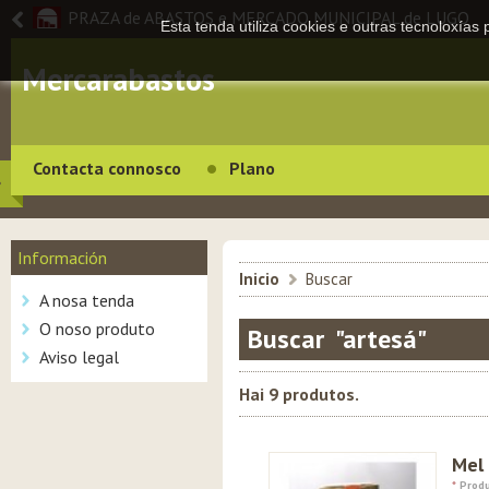
PRAZA de ABASTOS e MERCADO MUNICIPAL de LUGO
Esta tenda utiliza cookies e outras tecnoloxías
Mercarabastos
Contacta connosco
Plano
Información
Inicio
>
Buscar
A nosa tenda
O noso produto
Buscar "artesá"
Aviso legal
Hai 9 produtos.
Mel
*
Produ