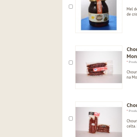
Mel de
de cri
Chou
Mon
*
Produ
Chour
na Mo
Chou
*
Produ
Chour
celta.