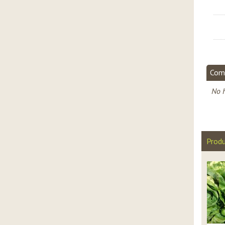
Com
No h
Produ