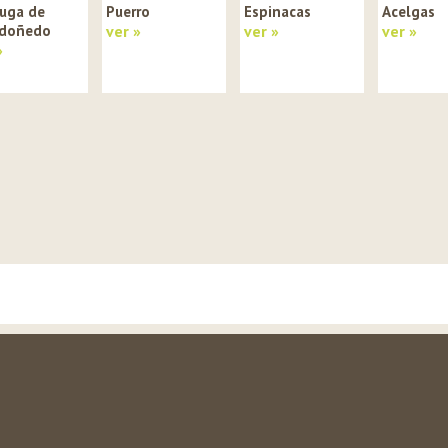
uga de
Puerro
Espinacas
Acelgas
doñedo
ver »
ver »
ver »
»