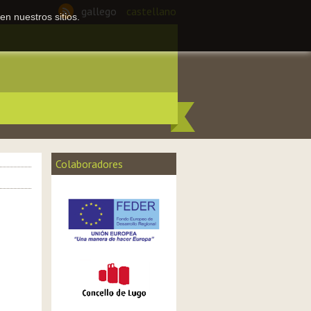
gallego
castellano
en nuestros sitios.
Colaboradores