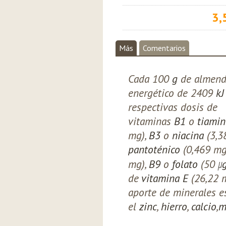
3,
Más
Comentarios
Cada 100
g
de almend
energético de 2409
kJ
respectivas dosis de
vitaminas
B1
o
tiamin
mg),
B3
o
niacina
(3,3
pantoténico
(0,469 mg
mg),
B9
o
folato
(50
μ
de
vitamina E
(26,22 
aporte de minerales e
el
zinc
,
hierro
,
calcio
,
m