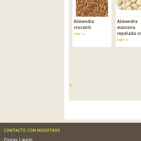
Almendra
Almendra
crocanti
marcona
ver »
repelada c
ver »
CONTACTE CON NOSOTROS
Frutas Laurín