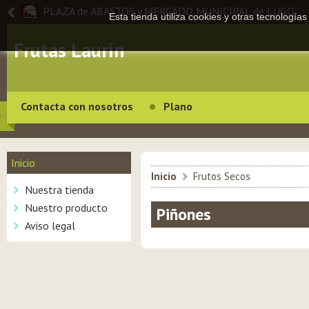
PLAZA de ABASTOS y MERCADO MUNICIPAL de LUGO
Esta tienda utiliza cookies y otras tecnologí
Frutas Laurín
Contacta con nosotros
Plano
Inicio
Inicio
>
Frutos Secos
Nuestra tienda
Nuestro producto
Piñones
Aviso legal