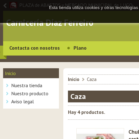
PLAZA de ABASTOS y MERCADO MUNICIPAL de LUGO
Esta tienda utiliza cookies y otras tecnologí
Carnicería Díaz Ferreiro
Contacta con nosotros
Plano
Inicio
Inicio
>
Caza
Nuestra tienda
Nuestro producto
Caza
Aviso legal
Hay 4 productos.
Chul
cas