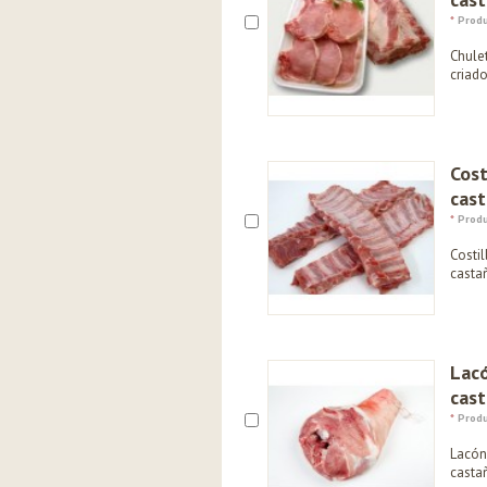
*
Produ
Chule
criad
Cost
cas
*
Produ
Costil
casta
Lac
cas
*
Produ
Lacón
casta