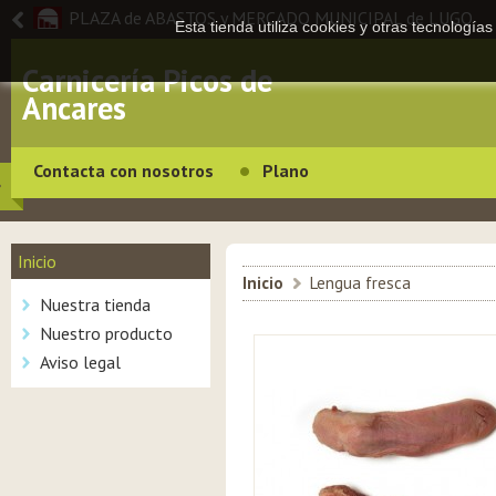
PLAZA de ABASTOS y MERCADO MUNICIPAL de LUGO
Esta tienda utiliza cookies y otras tecnologí
Carnicería Picos de
Ancares
Contacta con nosotros
Plano
Inicio
Inicio
>
Lengua fresca
Nuestra tienda
Nuestro producto
Aviso legal