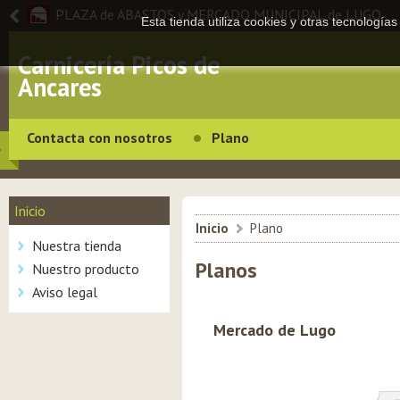
PLAZA de ABASTOS y MERCADO MUNICIPAL de LUGO
Esta tienda utiliza cookies y otras tecnologí
Carnicería Picos de
Ancares
Contacta con nosotros
Plano
Inicio
Inicio
>
Plano
Nuestra tienda
Planos
Nuestro producto
Aviso legal
Mercado de Lugo