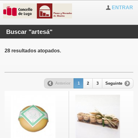
ENTRAR
Buscar "artesá"
28 resultados atopados.
Anterior
1
2
3
Seguinte