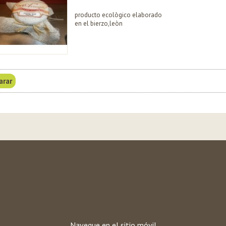
producto ecològico elaborado
en el bierzo,leòn
Navegue en el sitio móvil