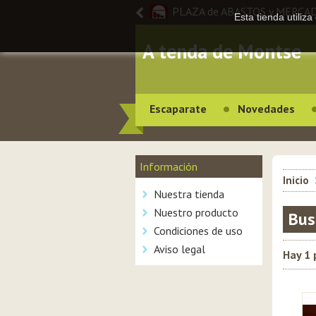
PLAZA de ABASTOS y MERCA
Esta tienda utiliz
A tenda de Montse
Escaparate
Novedades
Información
Inicio
Nuestra tienda
Nuestro producto
Bus
Condiciones de uso
Aviso legal
Hay 1 