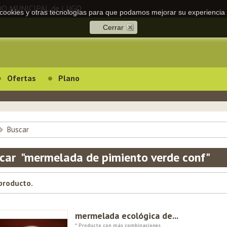
DO MUNICIPAL de LUGO
a cookies y otras tecnologías para que podamos mejorar su experiencia 
Cerrar
Ofertas
Plano
>
Buscar
car "mermelada de pimiento verde conf"
producto.
mermelada ecológica de...
*
Producto con más combinaciones