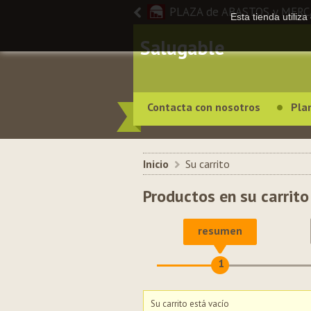
PLAZA de ABASTOS y MER
Esta tienda utiliz
Salugable
Contacta con nosotros
Pla
Inicio
>
Su carrito
Productos en su carrito
resumen
1
Su carrito está vacío