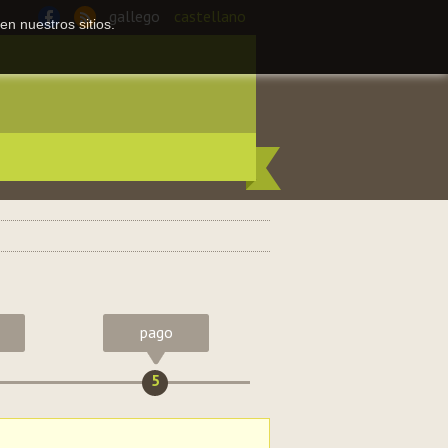
gallego
castellano
en nuestros sitios.
pago
5