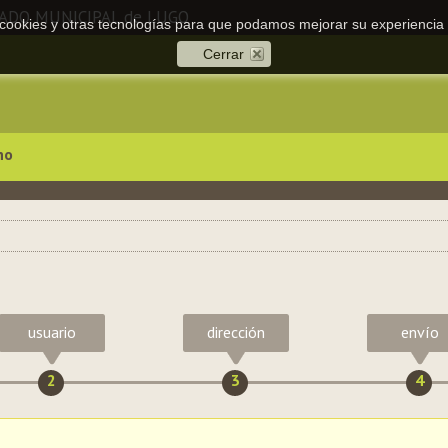
CADO MUNICIPAL de LUGO
a cookies y otras tecnologías para que podamos mejorar su experiencia 
Cerrar
no
usuario
dirección
envío
2
3
4