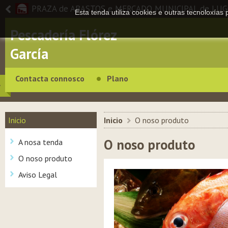
PRAZA de ABASTOS e MERCADO MUNICIPAL de LU
Esta tenda utiliza cookies e outras tecnoloxías
Pescadería Flórez
García
Contacta connosco
Plano
Inicio
Inicio
>
O noso produto
O noso produto
A nosa tenda
O noso produto
Aviso Legal