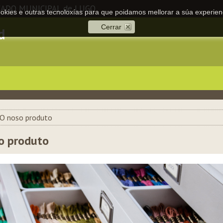
CADO MUNICIPAL de LUGO
cookies e outras tecnoloxías para que poidamos mellorar a súa experienc
Cerrar
d
O noso produto
o produto