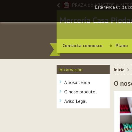
PRAZA de ABASTOS e MER
Esta tenda utiliza 
Mercería Casa Pieda
Contacta connosco
Plano
Información
Inicio
>
O nos
A nosa tenda
O noso produto
Aviso Legal