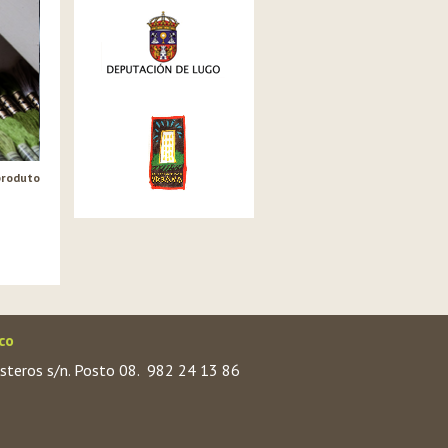
produto
co
steros s/n. Posto 08.
982 24 13 86