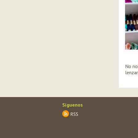
No no
lenzar
Síguenos
RSS