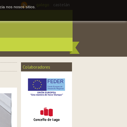
galego
castelán
ia nos nosos sitios.
Colaboradores