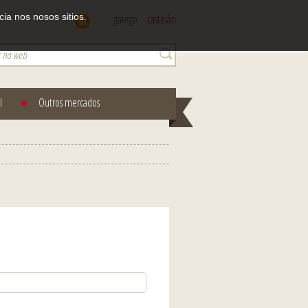
ia nos nosos sitios.
galego
castelán
l
Outros mercados