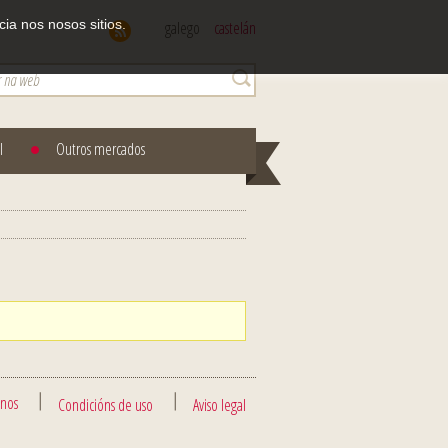
ia nos nosos sitios.
galego
castelán
l
Outros mercados
enos
Condicións de uso
Aviso legal