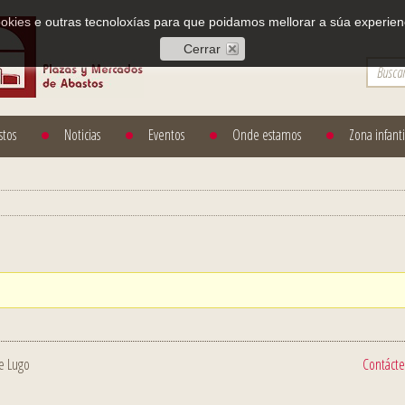
cookies e outras tecnoloxías para que poidamos mellorar a súa experienc
Cerrar
stos
Noticias
Eventos
Onde estamos
Zona infanti
e Lugo
Contáct