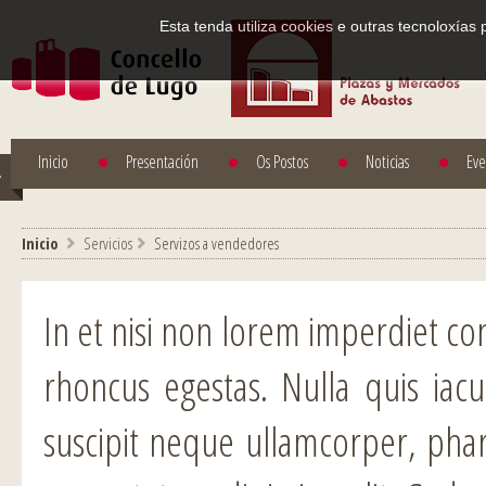
Esta tenda utiliza cookies e outras tecnoloxías
Inicio
Presentación
Os Postos
Noticias
Eve
Inicio
>
Servicios
>
Servizos a vendedores
In et nisi non lorem imperdiet co
rhoncus egestas. Nulla quis iacu
suscipit neque ullamcorper, phar